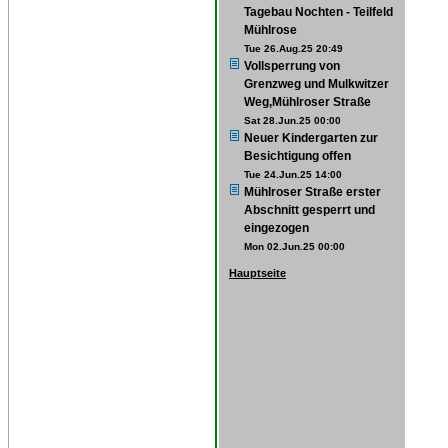
Tagebau Nochten - Teilfeld
Mühlrose
Tue 26.Aug.25 20:49
Vollsperrung von
Grenzweg und Mulkwitzer
Weg,Mühlroser Straße
Sat 28.Jun.25 00:00
Neuer Kindergarten zur
Besichtigung offen
Tue 24.Jun.25 14:00
Mühlroser Straße erster
Abschnitt gesperrt und
eingezogen
Mon 02.Jun.25 00:00
Hauptseite