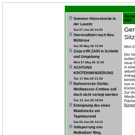
Gemei
Sommer-Hitzerekorde in
FNP
der Lausitz
Gem
Sat 27.Jun.26 14:20
Sternradfahrt nach Neu
Sit
Mühlrose
Sat 30.May.26 10:00
Mon 0
Zorja trifft ZARI in Schleife
Der Ge
und Umgebung
außero
Wed 27.May.26 11:00
neue F
in ein
ACHTUNG
aktuel
KRÖTENWANDERUNG
Antrag
Tue 17.Mar.26 21:24
bereit
Bahnstrecke Görlitz-
nun in
Kommu
Weißwasser-Cottbus soll
Zur Vo
doch nicht verlegt werden
Wiede
Tue 13.Jan.26 18:04
Fläch
Bürger
Enteignung des eines
Waldstücks am
Tagebaurand
Sat 03.Jan.26 14:13
Vollsperrung von
Mulkwitzer Weg,