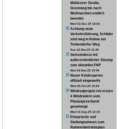
Mühlroser Straße,
Grenzweg bis nach
Weihnachten endlich
beendet
Wed 03.Dec.25 18:53
Achtung neue
Verkehrsführung, Schilder
sind weg in Rohne am
Trebendorfer Weg
Sun 16.Nov.25 11:45
Gemeinderat mit
außerordentlicher Sitzung
zum aktuellen FNP
Mon 03.Nov.25 19:00
Neuer Kindergarten
offiziell eingeweiht
Wed 29.Oct.25 10:53
Windradprojekt mit ersten
4 Windrädern vom
Planungsverband
genehmigt
Wed 10.Sep.25 12:19
Einsprüche und
Stellungnahmen zum
Rahmenbetriebsplan