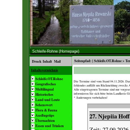
Schleife-Rohne (Homepage)
Seitenpfad: |
Schleife.OT.Rohne
>
Te
Druck
Inhalt
Mail
Inhaltsverzeichnis
Schleife.OT.Rohne
Die Termine sind vom Stand 04.11.2026. Damit
Geografisches
fehlendes auffällt um Rückmeldung zwecks A
Multilingual
Alle eingetragenen Termine sind nur vorgesehe
informieren Sie sich bitte beim Landkreis Gö
Historisches
* Änderungen vorbehalten!
Land und Leute
Sehenswert
Flora & Fauna
Ausflugstips
Übernachten
Essen und Trinken