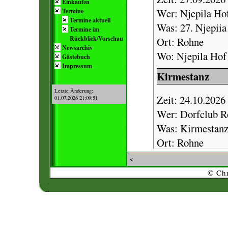
Einkaufen
Termine
Termine aktuell
Termine im
Rückblick/Vorschau
Newsarchiv
Gästebuch
Impressum
Letzte Änderung:
01.07.2026 21:09:51
<
© Chr