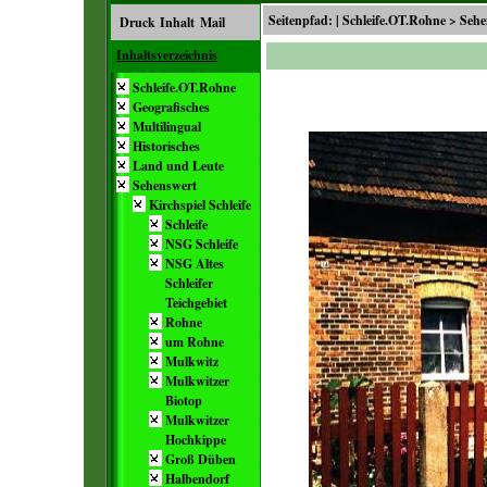
Seitenpfad: |
Schleife.OT.Rohne
>
Sehe
Druck
Inhalt
Mail
Inhaltsverzeichnis
Schleife.OT.Rohne
Geografisches
Multilingual
Historisches
Land und Leute
Sehenswert
Kirchspiel Schleife
Schleife
NSG Schleife
NSG Altes
Schleifer
Teichgebiet
Rohne
um Rohne
Mulkwitz
Mulkwitzer
Biotop
Mulkwitzer
Hochkippe
Groß Düben
Halbendorf