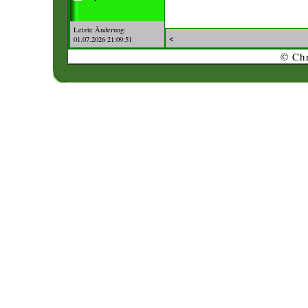
Letzte Änderung:
<
01.07.2026 21:09:51
© Chr