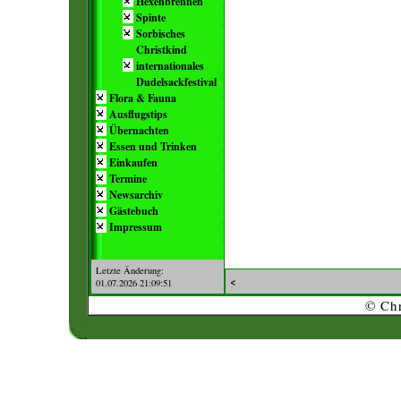
Hexenbrennen
Spinte
Sorbisches
Christkind
internationales
Dudelsackfestival
Flora & Fauna
Ausflugstips
Übernachten
Essen und Trinken
Einkaufen
Termine
Newsarchiv
Gästebuch
Impressum
Letzte Änderung:
<
01.07.2026 21:09:51
© Chr