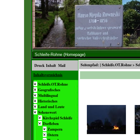
Schleife-Rohne (Homepage)
Seitenpfad: |
Schleife.OT.Rohne
>
Se
Druck
Inhalt
Mail
Inhaltsverzeichnis
Schleife.OT.Rohne
Geografisches
Multilingual
Historisches
Land und Leute
Sehenswert
Kirchspiel Schleife
Dorfleben
Zampern
Ostern