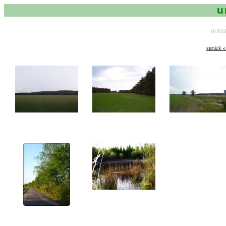
u
10 Bil
zurück 