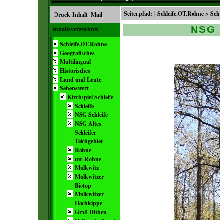
Seitenpfad: |
Schleife.OT.Rohne
>
Seh
Druck
Inhalt
Mail
NSG 
Inhaltsverzeichnis
Schleife.OT.Rohne
Geografisches
Multilingual
Historisches
Land und Leute
Sehenswert
Kirchspiel Schleife
Schleife
NSG Schleife
NSG Altes
Schleifer
Teichgebiet
Rohne
um Rohne
Mulkwitz
Mulkwitzer
Biotop
Mulkwitzer
Hochkippe
Groß Düben