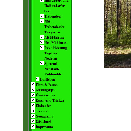
Halbendorf und
Halbendorfer
See
Trebendorf
NSG
Trebendorfer
Tiergarten
Alt Mühlrose
Neu Mühlrose
Rekultivierung
Tagebau
Nochten
Spreetal-
Neustadt-
Ruhlmühle
Dorfleben
Flora & Fauna
Ausflugstips
Übernachten
Essen und Trinken
Einkaufen
Termine
Newsarchiv
Gästebuch
Impressum