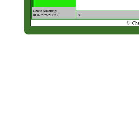
Letzte Änderung:
<
01.07.2026 21:09:51
© Chr